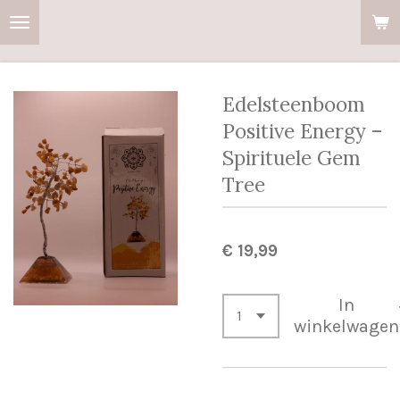
Ga
direct
naar
de
Edelsteenboom
hoofdinhoud
Positive Energy –
Spirituele Gem
Tree
€ 19,99
In
winkelwagen