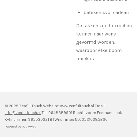
betekenisvol cadeau
De takken zijn flexibel en
kunnen naar wens
gevormd worden,
waardoor elke boom
uniek is.
© 2025 Zenful Touch Website: www.zenfultouch.nl
Email:
Info@zenfultouch.nl
Tel: 0648389901 Rechtsvorm: Eenmanszaak
Kvknummer: 965530221 BTWnummer: NL005216385B26
Powered by
JouwWeb