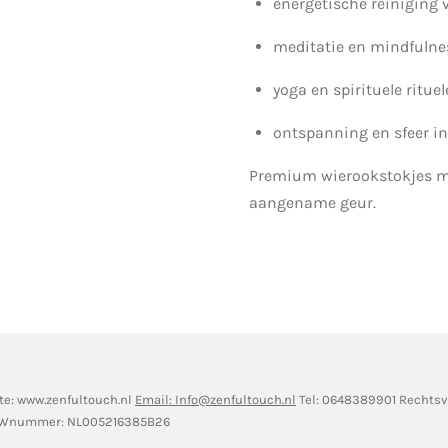
energetische reiniging 
meditatie en mindfulne
yoga en spirituele ritue
ontspanning en sfeer in
Premium wierookstokjes m
aangename geur.
te: www.zenfultouch.nl
Email: Info@zenfultouch.nl
Tel: 0648389901 Rechts
TWnummer: NL005216385B26