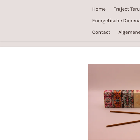
Ga
Home
Traject Ter
direct
Energetische Dierena
naar
Contact
Algemene
de
hoofdinhoud