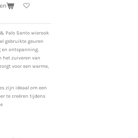
gen
 & Palo Santo wierook
el gebruikte geuren
g en ontspanning.
m het zuiveren van
 zorgt voor een warme,
s zijn ideaal om een
r te creëren tijdens
se