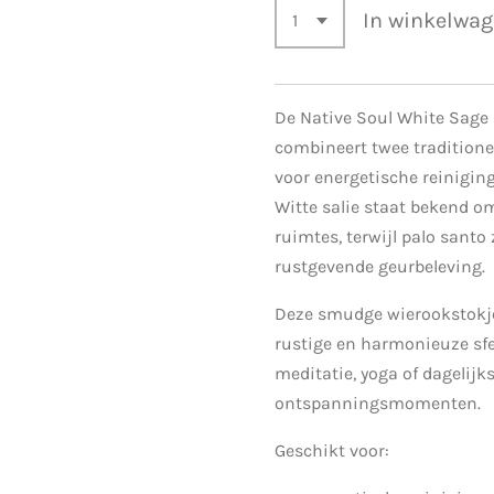
In winkelwa
De Native Soul White Sage
combineert twee traditione
voor energetische reinigin
Witte salie staat bekend o
ruimtes, terwijl palo santo
rustgevende geurbeleving.
Deze smudge wierookstokje
rustige en harmonieuze sfee
meditatie, yoga of dagelijk
ontspanningsmomenten.
Geschikt voor: