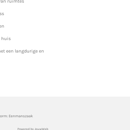
van ruimtes
ss
len
 huis
et een langdurige en
vorm: Eenmanszaak
Powered by
JouwWeb