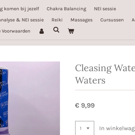
ug komen bij jezelf
Chakra Balancing
NEI sessie
nalyse & NEI sessie
Reiki
Massages
Cursussen
A
 Voorwaarden
Cleasing Wate
Waters
€ 9,99
In winkelwa