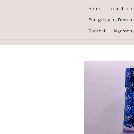
Ga
Home
Traject Ter
direct
Energetische Dierena
naar
Contact
Algemene
de
hoofdinhoud