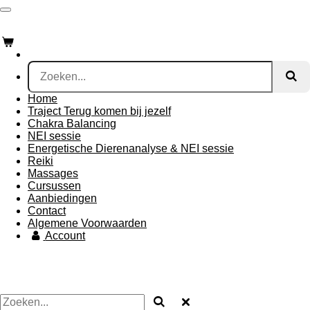
Ga
direct
naar
de
hoofdinhoud
Home
Traject Terug komen bij jezelf
Chakra Balancing
NEI sessie
Energetische Dierenanalyse & NEI sessie
Reiki
Massages
Cursussen
Aanbiedingen
Contact
Algemene Voorwaarden
Account